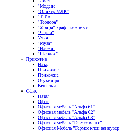
"Лофт"
"Модена"
"Оливер МЛК"
"Тайм"
"Теодора"
"Ультра" крафт табачный
"Чарли"
Умка
"Муза"
"Наоми"
"Шерлок"
Прихожие
Назад
Прихожие
Прихожие
Обувницы
Вешалки
Офис
Назад
Офис
Офисная мебель "Альфа 61"
Офисная мебель "Альфа 62"
Офисная мебель "Альфа 63"
Офисная мебель "Гермес венге"
Офисная Мебель "Гермес клен ванкувер"