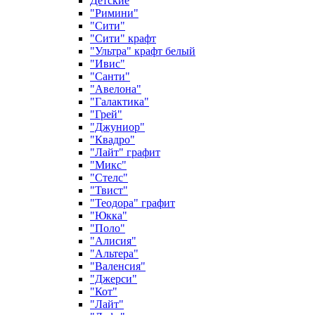
Детские
"Римини"
"Сити"
"Сити" крафт
"Ультра" крафт белый
"Ивис"
"Санти"
"Авелона"
"Галактика"
"Грей"
"Джуниор"
"Квадро"
"Лайт" графит
"Микс"
"Стелс"
"Твист"
"Теодора" графит
"Юкка"
"Поло"
"Алисия"
"Альтера"
"Валенсия"
"Джерси"
"Кот"
"Лайт"