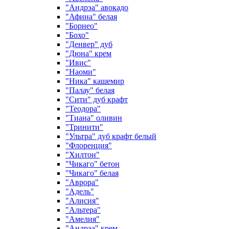
"Андрэа" авокадо
"Афина" белая
"Борнео"
"Бохо"
"Денвер" дуб
"Дюна" крем
"Ивис"
"Наоми"
"Ника" кашемир
"Палау" белая
"Сити" дуб крафт
"Теодора"
"Тиана" оливин
"Тринити"
"Ультра" дуб крафт белый
"Флоренция"
"Хилтон"
"Чикаго" бетон
"Чикаго" белая
"Аврора"
"Адель"
"Алисия"
"Альтера"
"Амелия"
"Андрэа" крем