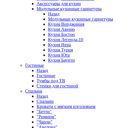
Аксессуары для кухни
Модульные кухонные гарнитуры
Назад
Модульные кухонные гарнитуры
Кухня Вирджиния
Кухня Авеню
Кухня Бостон
Кухня Легенда-10
Кухня Нера
Кухня Турия
Кухня Юта
Кухня Баунти
Гостиные
Назад
Гостиные
Тумбы под ТВ
Стенки для гостиной
Спальни
Назад
Спальни
Кровати с мягким изголовьем
"Бетти"
"Римини"
"Чарли"
"Авелона"