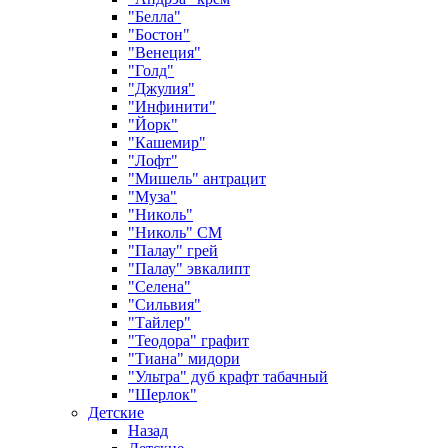
"Белла"
"Бостон"
"Венеция"
"Голд"
"Джулия"
"Инфинити"
"Йорк"
"Кашемир"
"Лофт"
"Мишель" антрацит
"Муза"
"Николь"
"Николь" СМ
"Палау" грей
"Палау" эвкалипт
"Селена"
"Сильвия"
"Тайлер"
"Теодора" графит
"Тиана" мидори
"Ультра" дуб крафт табачный
"Шерлок"
Детские
Назад