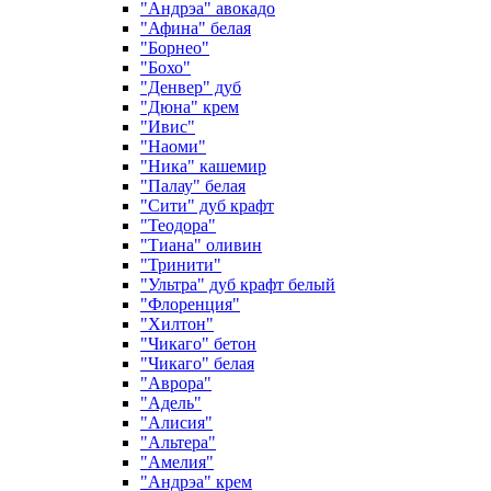
"Андрэа" авокадо
"Афина" белая
"Борнео"
"Бохо"
"Денвер" дуб
"Дюна" крем
"Ивис"
"Наоми"
"Ника" кашемир
"Палау" белая
"Сити" дуб крафт
"Теодора"
"Тиана" оливин
"Тринити"
"Ультра" дуб крафт белый
"Флоренция"
"Хилтон"
"Чикаго" бетон
"Чикаго" белая
"Аврора"
"Адель"
"Алисия"
"Альтера"
"Амелия"
"Андрэа" крем