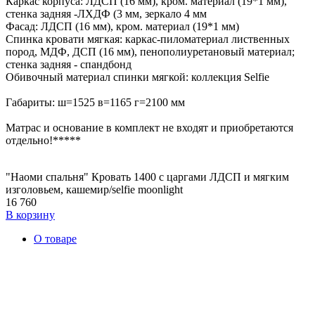
Каркас корпуса: ЛДСП (16 мм), кром. материал (19*1 мм),
стенка задняя -ЛХДФ (3 мм, зеркало 4 мм
Фасад: ЛДСП (16 мм), кром. материал (19*1 мм)
Спинка кровати мягкая: каркас-пиломатериал лиственных
пород, МДФ, ДСП (16 мм), пенополиуретановый материал;
стенка задняя - спандбонд
Обивочный материал спинки мягкой: коллекция Selfie
Габариты: ш=1525 в=1165 г=2100 мм
Матрас и основание в комплект не входят и приобретаются
отдельно!*****
"Наоми спальня" Кровать 1400 с царгами ЛДСП и мягким
изголовьем, кашемир/selfie moonlight
16 760
В корзину
О товаре