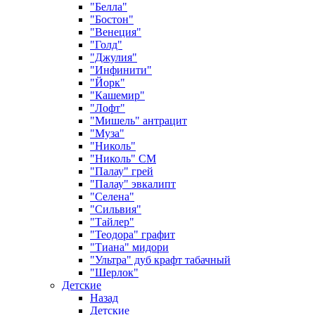
"Белла"
"Бостон"
"Венеция"
"Голд"
"Джулия"
"Инфинити"
"Йорк"
"Кашемир"
"Лофт"
"Мишель" антрацит
"Муза"
"Николь"
"Николь" СМ
"Палау" грей
"Палау" эвкалипт
"Селена"
"Сильвия"
"Тайлер"
"Теодора" графит
"Тиана" мидори
"Ультра" дуб крафт табачный
"Шерлок"
Детские
Назад
Детские