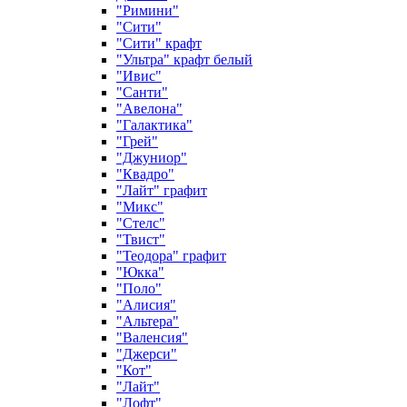
"Римини"
"Сити"
"Сити" крафт
"Ультра" крафт белый
"Ивис"
"Санти"
"Авелона"
"Галактика"
"Грей"
"Джуниор"
"Квадро"
"Лайт" графит
"Микс"
"Стелс"
"Твист"
"Теодора" графит
"Юкка"
"Поло"
"Алисия"
"Альтера"
"Валенсия"
"Джерси"
"Кот"
"Лайт"
"Лофт"