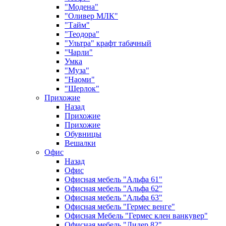
"Модена"
"Оливер МЛК"
"Тайм"
"Теодора"
"Ультра" крафт табачный
"Чарли"
Умка
"Муза"
"Наоми"
"Шерлок"
Прихожие
Назад
Прихожие
Прихожие
Обувницы
Вешалки
Офис
Назад
Офис
Офисная мебель "Альфа 61"
Офисная мебель "Альфа 62"
Офисная мебель "Альфа 63"
Офисная мебель "Гермес венге"
Офисная Мебель "Гермес клен ванкувер"
Офисная мебель "Лидер 82"