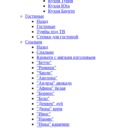
Кухня Турия
Кухня Юта
Кухня Баунти
Гостиные
Назад
Гостиные
Тумбы под ТВ
Стенки для гостиной
Спальни
Назад
Спальни
Кровати с мягким изголовьем
"Бетти"
"Римини"
"Чарли"
"Авелона"
"Андрэа" авокадо
"Афина" белая
"Борнео"
"Бохо"
"Денвер" дуб
"Дюна" крем
"Ивис"
"Наоми"
"Ника" кашемир