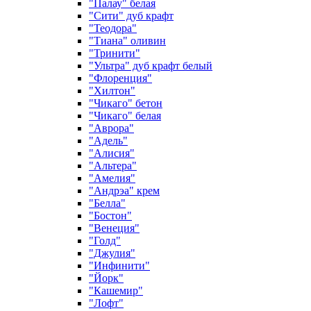
"Палау" белая
"Сити" дуб крафт
"Теодора"
"Тиана" оливин
"Тринити"
"Ультра" дуб крафт белый
"Флоренция"
"Хилтон"
"Чикаго" бетон
"Чикаго" белая
"Аврора"
"Адель"
"Алисия"
"Альтера"
"Амелия"
"Андрэа" крем
"Белла"
"Бостон"
"Венеция"
"Голд"
"Джулия"
"Инфинити"
"Йорк"
"Кашемир"
"Лофт"