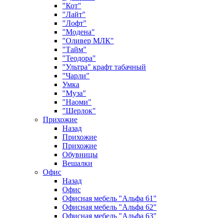
"Кот"
"Лайт"
"Лофт"
"Модена"
"Оливер МЛК"
"Тайм"
"Теодора"
"Ультра" крафт табачный
"Чарли"
Умка
"Муза"
"Наоми"
"Шерлок"
Прихожие
Назад
Прихожие
Прихожие
Обувницы
Вешалки
Офис
Назад
Офис
Офисная мебель "Альфа 61"
Офисная мебель "Альфа 62"
Офисная мебель "Альфа 63"