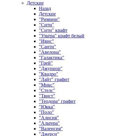
Детские
Назад
Детские
"Римини"
"Сити"
"Сити" крафт
"Ультра" крафт белый
"Ивис"
"Санти"
"Авелона"
"Галактика"
"Грей"
"Джуниор"
"Квадро"
"Лайт" графит
"Микс"
"Стелс"
"Твист"
"Теодора" графит
"Юкка"
"Поло"
"Алисия"
"Альтера"
"Валенсия"
"Джерси"