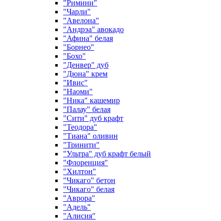
"Римини"
"Чарли"
"Авелона"
"Андрэа" авокадо
"Афина" белая
"Борнео"
"Бохо"
"Денвер" дуб
"Дюна" крем
"Ивис"
"Наоми"
"Ника" кашемир
"Палау" белая
"Сити" дуб крафт
"Теодора"
"Тиана" оливин
"Тринити"
"Ультра" дуб крафт белый
"Флоренция"
"Хилтон"
"Чикаго" бетон
"Чикаго" белая
"Аврора"
"Адель"
"Алисия"