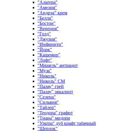
"Альтера"
"Амелия"
"Андрэа" крем
"Белла"
"Бостон"
"Венеция"
"Голд"
"Джулия"
"Инфинити"
"Йорк"
"Кашемир"
"Лофт"
"Мишель" антрацит
"Муза"
"Николь"
"Николь" СМ
"Палау" грей
"Палау" эвкалипт
"Селена"
"Сильвия"
"Тайлер"
"Теодора" графит
"Тиана" мидори
"Ультра" дуб крафт табачный
"Шерлок"