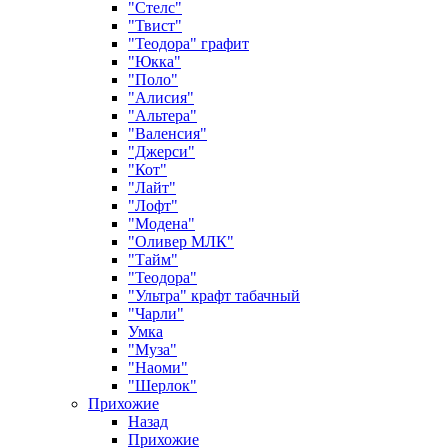
"Стелс"
"Твист"
"Теодора" графит
"Юкка"
"Поло"
"Алисия"
"Альтера"
"Валенсия"
"Джерси"
"Кот"
"Лайт"
"Лофт"
"Модена"
"Оливер МЛК"
"Тайм"
"Теодора"
"Ультра" крафт табачный
"Чарли"
Умка
"Муза"
"Наоми"
"Шерлок"
Прихожие
Назад
Прихожие