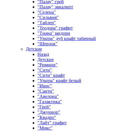
"Палау" грей
"Палау" эвкалипт
"Селена"
"Сильвия"
"Тайлер"
"Теодора" графит
"Тиана" мидори
"Ультра" дуб крафт табачный
"Шерлок"
Детские
Назад
Детские
"Римини"
"Сити"
"Сити" крафт
"Ультра" крафт белый
"Ивис"
"Санти"
"Авелона"
"Галактика"
"Грей"
"Джуниор"
"Квадро"
"Лайт" графит
"Микс"