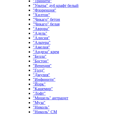
"Тринити"
"Ультра" дуб крафт белый
"Флоренция"
"Хилтон"
"Чикаго" бетон
"Чикаго" белая
"Аврора"
"Адель"
"Алисия"
"Альтера"
"Амелия"
"Андрэа" крем
"Белла"
"Бостон"
"Венеция"
"Голд"
"Джулия"
"Инфинити"
"Йорк"
"Кашемир"
"Лофт"
"Мишель" антрацит
"Муза"
"Николь"
"Николь" СМ