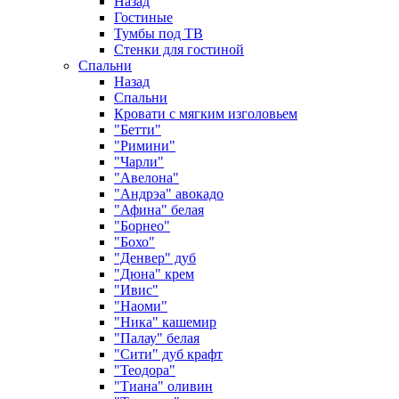
Назад
Гостиные
Тумбы под ТВ
Стенки для гостиной
Спальни
Назад
Спальни
Кровати с мягким изголовьем
"Бетти"
"Римини"
"Чарли"
"Авелона"
"Андрэа" авокадо
"Афина" белая
"Борнео"
"Бохо"
"Денвер" дуб
"Дюна" крем
"Ивис"
"Наоми"
"Ника" кашемир
"Палау" белая
"Сити" дуб крафт
"Теодора"
"Тиана" оливин