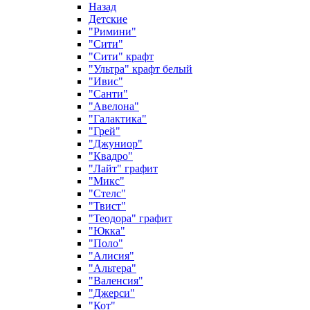
Назад
Детские
"Римини"
"Сити"
"Сити" крафт
"Ультра" крафт белый
"Ивис"
"Санти"
"Авелона"
"Галактика"
"Грей"
"Джуниор"
"Квадро"
"Лайт" графит
"Микс"
"Стелс"
"Твист"
"Теодора" графит
"Юкка"
"Поло"
"Алисия"
"Альтера"
"Валенсия"
"Джерси"
"Кот"