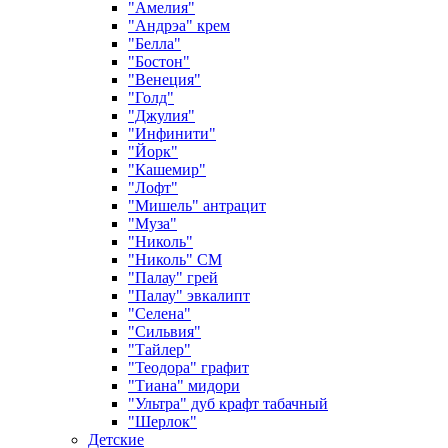
"Амелия"
"Андрэа" крем
"Белла"
"Бостон"
"Венеция"
"Голд"
"Джулия"
"Инфинити"
"Йорк"
"Кашемир"
"Лофт"
"Мишель" антрацит
"Муза"
"Николь"
"Николь" СМ
"Палау" грей
"Палау" эвкалипт
"Селена"
"Сильвия"
"Тайлер"
"Теодора" графит
"Тиана" мидори
"Ультра" дуб крафт табачный
"Шерлок"
Детские