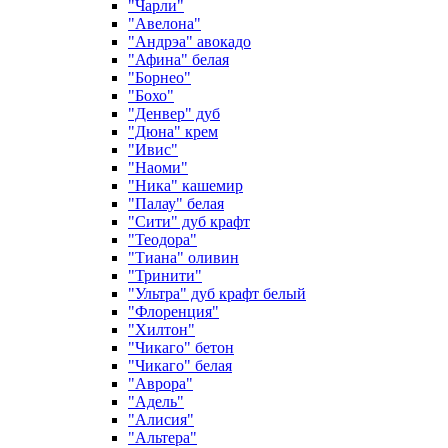
"Чарли"
"Авелона"
"Андрэа" авокадо
"Афина" белая
"Борнео"
"Бохо"
"Денвер" дуб
"Дюна" крем
"Ивис"
"Наоми"
"Ника" кашемир
"Палау" белая
"Сити" дуб крафт
"Теодора"
"Тиана" оливин
"Тринити"
"Ультра" дуб крафт белый
"Флоренция"
"Хилтон"
"Чикаго" бетон
"Чикаго" белая
"Аврора"
"Адель"
"Алисия"
"Альтера"