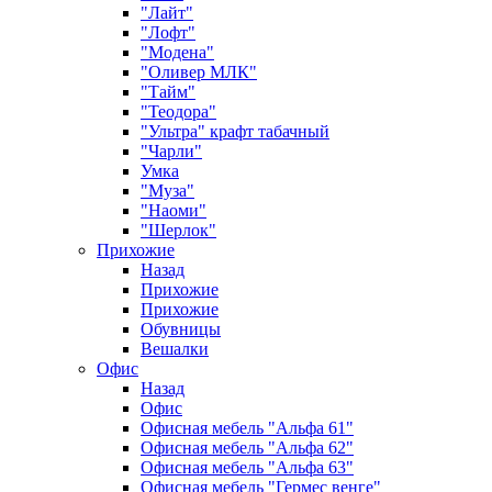
"Лайт"
"Лофт"
"Модена"
"Оливер МЛК"
"Тайм"
"Теодора"
"Ультра" крафт табачный
"Чарли"
Умка
"Муза"
"Наоми"
"Шерлок"
Прихожие
Назад
Прихожие
Прихожие
Обувницы
Вешалки
Офис
Назад
Офис
Офисная мебель "Альфа 61"
Офисная мебель "Альфа 62"
Офисная мебель "Альфа 63"
Офисная мебель "Гермес венге"