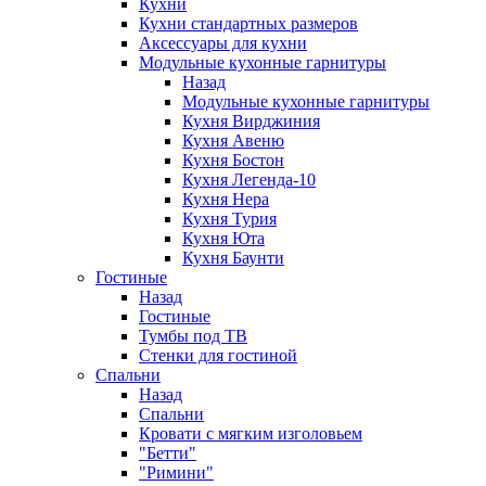
Кухни
Кухни стандартных размеров
Аксессуары для кухни
Модульные кухонные гарнитуры
Назад
Модульные кухонные гарнитуры
Кухня Вирджиния
Кухня Авеню
Кухня Бостон
Кухня Легенда-10
Кухня Нера
Кухня Турия
Кухня Юта
Кухня Баунти
Гостиные
Назад
Гостиные
Тумбы под ТВ
Стенки для гостиной
Спальни
Назад
Спальни
Кровати с мягким изголовьем
"Бетти"
"Римини"