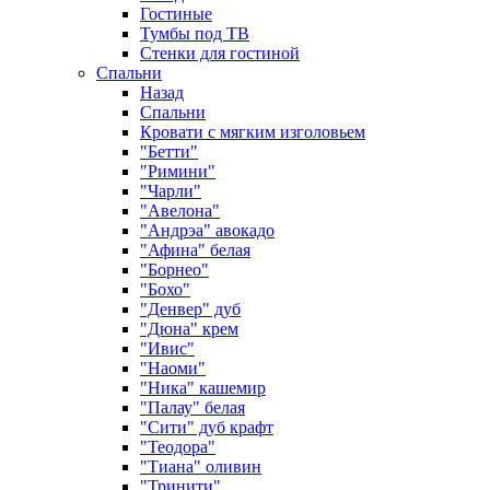
Гостиные
Тумбы под ТВ
Стенки для гостиной
Спальни
Назад
Спальни
Кровати с мягким изголовьем
"Бетти"
"Римини"
"Чарли"
"Авелона"
"Андрэа" авокадо
"Афина" белая
"Борнео"
"Бохо"
"Денвер" дуб
"Дюна" крем
"Ивис"
"Наоми"
"Ника" кашемир
"Палау" белая
"Сити" дуб крафт
"Теодора"
"Тиана" оливин
"Тринити"