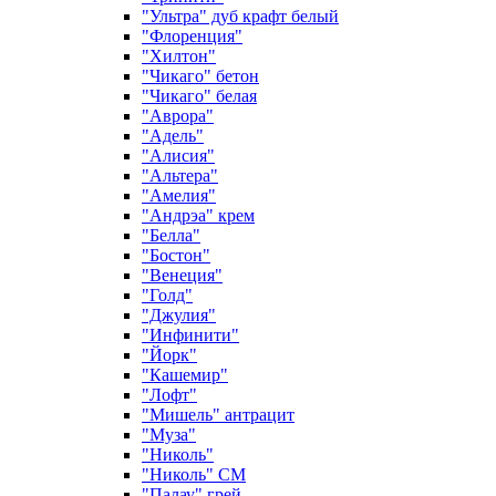
"Ультра" дуб крафт белый
"Флоренция"
"Хилтон"
"Чикаго" бетон
"Чикаго" белая
"Аврора"
"Адель"
"Алисия"
"Альтера"
"Амелия"
"Андрэа" крем
"Белла"
"Бостон"
"Венеция"
"Голд"
"Джулия"
"Инфинити"
"Йорк"
"Кашемир"
"Лофт"
"Мишель" антрацит
"Муза"
"Николь"
"Николь" СМ
"Палау" грей