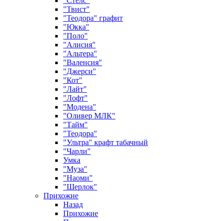
"Стелс"
"Твист"
"Теодора" графит
"Юкка"
"Поло"
"Алисия"
"Альтера"
"Валенсия"
"Джерси"
"Кот"
"Лайт"
"Лофт"
"Модена"
"Оливер МЛК"
"Тайм"
"Теодора"
"Ультра" крафт табачный
"Чарли"
Умка
"Муза"
"Наоми"
"Шерлок"
Прихожие
Назад
Прихожие