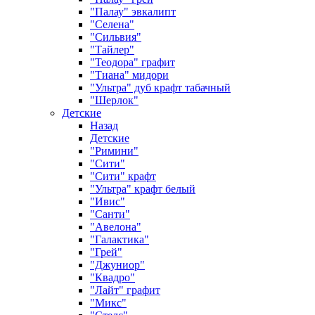
"Палау" эвкалипт
"Селена"
"Сильвия"
"Тайлер"
"Теодора" графит
"Тиана" мидори
"Ультра" дуб крафт табачный
"Шерлок"
Детские
Назад
Детские
"Римини"
"Сити"
"Сити" крафт
"Ультра" крафт белый
"Ивис"
"Санти"
"Авелона"
"Галактика"
"Грей"
"Джуниор"
"Квадро"
"Лайт" графит
"Микс"