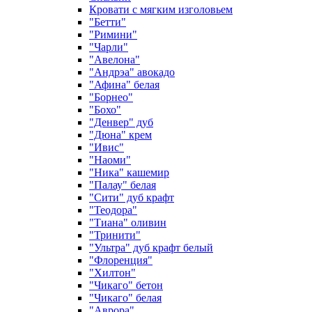
Кровати с мягким изголовьем
"Бетти"
"Римини"
"Чарли"
"Авелона"
"Андрэа" авокадо
"Афина" белая
"Борнео"
"Бохо"
"Денвер" дуб
"Дюна" крем
"Ивис"
"Наоми"
"Ника" кашемир
"Палау" белая
"Сити" дуб крафт
"Теодора"
"Тиана" оливин
"Тринити"
"Ультра" дуб крафт белый
"Флоренция"
"Хилтон"
"Чикаго" бетон
"Чикаго" белая
"Аврора"