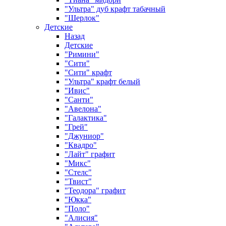
"Ультра" дуб крафт табачный
"Шерлок"
Детские
Назад
Детские
"Римини"
"Сити"
"Сити" крафт
"Ультра" крафт белый
"Ивис"
"Санти"
"Авелона"
"Галактика"
"Грей"
"Джуниор"
"Квадро"
"Лайт" графит
"Микс"
"Стелс"
"Твист"
"Теодора" графит
"Юкка"
"Поло"
"Алисия"