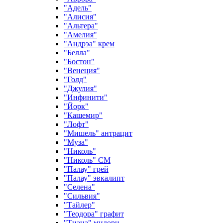
"Адель"
"Алисия"
"Альтера"
"Амелия"
"Андрэа" крем
"Белла"
"Бостон"
"Венеция"
"Голд"
"Джулия"
"Инфинити"
"Йорк"
"Кашемир"
"Лофт"
"Мишель" антрацит
"Муза"
"Николь"
"Николь" СМ
"Палау" грей
"Палау" эвкалипт
"Селена"
"Сильвия"
"Тайлер"
"Теодора" графит
"Тиана" мидори