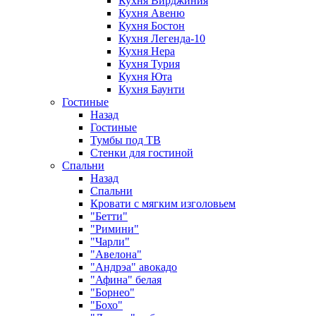
Кухня Вирджиния
Кухня Авеню
Кухня Бостон
Кухня Легенда-10
Кухня Нера
Кухня Турия
Кухня Юта
Кухня Баунти
Гостиные
Назад
Гостиные
Тумбы под ТВ
Стенки для гостиной
Спальни
Назад
Спальни
Кровати с мягким изголовьем
"Бетти"
"Римини"
"Чарли"
"Авелона"
"Андрэа" авокадо
"Афина" белая
"Борнео"
"Бохо"