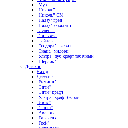
"Муза"
"Николь"
"Николь" СМ
"Палау" грей
"Палау" эвкалипт
"Селена"
"Сильвия"
"Тайлер"
"Теодора" графит
"Тиана" мидори
"Ультра" дуб крафт табачный
"Шерлок"
Детские
Назад
Детские
"Римини"
"Сити"
"Сити" крафт
"Ультра" крафт белый
"Ивис"
"Санти"
"Авелона"
"Галактика"
"Грей"