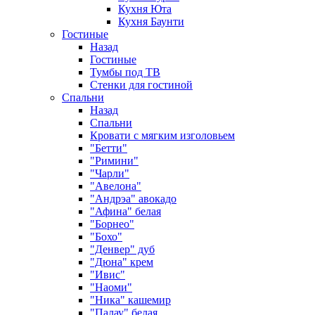
Кухня Юта
Кухня Баунти
Гостиные
Назад
Гостиные
Тумбы под ТВ
Стенки для гостиной
Спальни
Назад
Спальни
Кровати с мягким изголовьем
"Бетти"
"Римини"
"Чарли"
"Авелона"
"Андрэа" авокадо
"Афина" белая
"Борнео"
"Бохо"
"Денвер" дуб
"Дюна" крем
"Ивис"
"Наоми"
"Ника" кашемир
"Палау" белая