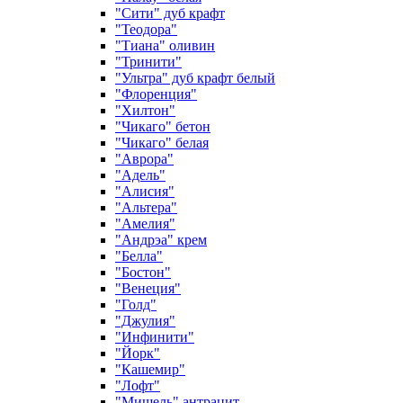
"Сити" дуб крафт
"Теодора"
"Тиана" оливин
"Тринити"
"Ультра" дуб крафт белый
"Флоренция"
"Хилтон"
"Чикаго" бетон
"Чикаго" белая
"Аврора"
"Адель"
"Алисия"
"Альтера"
"Амелия"
"Андрэа" крем
"Белла"
"Бостон"
"Венеция"
"Голд"
"Джулия"
"Инфинити"
"Йорк"
"Кашемир"
"Лофт"
"Мишель" антрацит