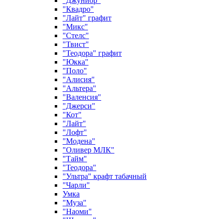
"Джуниор"
"Квадро"
"Лайт" графит
"Микс"
"Стелс"
"Твист"
"Теодора" графит
"Юкка"
"Поло"
"Алисия"
"Альтера"
"Валенсия"
"Джерси"
"Кот"
"Лайт"
"Лофт"
"Модена"
"Оливер МЛК"
"Тайм"
"Теодора"
"Ультра" крафт табачный
"Чарли"
Умка
"Муза"
"Наоми"