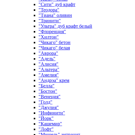
"Сити" дуб крафт
"Теодора"
"Тиана" оливин
"Тринити"
"Ультра" дуб крафт белый
"Флоренция"
"Хилтон"
"Чикаго" бетон
"Чикаго" белая
"Аврора"
"Адель"
"Алисия"
"Альтера"
"Амелия"
"Андрэа" крем
"Белла"
"Бостон"
"Венеция"
"Голд"
"Джулия"
"Инфинити"
"Йорк"
"Кашемир"
"Лофт"
"Мишель" антрацит