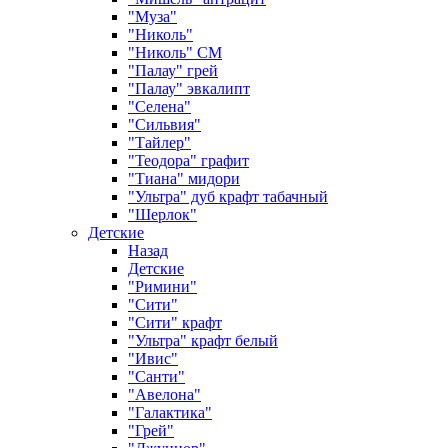
"Муза"
"Николь"
"Николь" СМ
"Палау" грей
"Палау" эвкалипт
"Селена"
"Сильвия"
"Тайлер"
"Теодора" графит
"Тиана" мидори
"Ультра" дуб крафт табачный
"Шерлок"
Детские
Назад
Детские
"Римини"
"Сити"
"Сити" крафт
"Ультра" крафт белый
"Ивис"
"Санти"
"Авелона"
"Галактика"
"Грей"