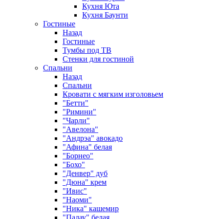
Кухня Юта
Кухня Баунти
Гостиные
Назад
Гостиные
Тумбы под ТВ
Стенки для гостиной
Спальни
Назад
Спальни
Кровати с мягким изголовьем
"Бетти"
"Римини"
"Чарли"
"Авелона"
"Андрэа" авокадо
"Афина" белая
"Борнео"
"Бохо"
"Денвер" дуб
"Дюна" крем
"Ивис"
"Наоми"
"Ника" кашемир
"Палау" белая