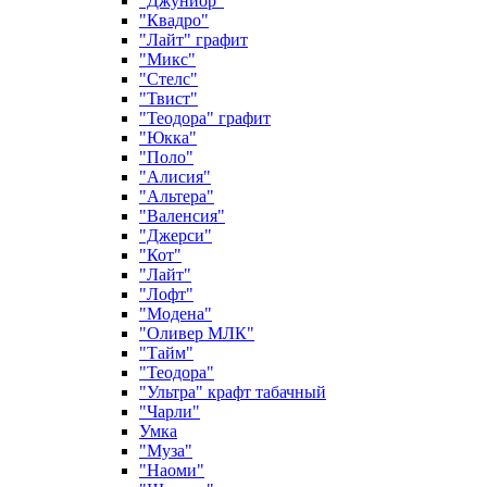
"Джуниор"
"Квадро"
"Лайт" графит
"Микс"
"Стелс"
"Твист"
"Теодора" графит
"Юкка"
"Поло"
"Алисия"
"Альтера"
"Валенсия"
"Джерси"
"Кот"
"Лайт"
"Лофт"
"Модена"
"Оливер МЛК"
"Тайм"
"Теодора"
"Ультра" крафт табачный
"Чарли"
Умка
"Муза"
"Наоми"