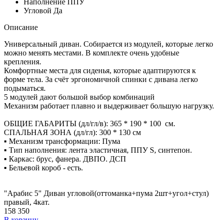
Наполнение
ППУ
Угловой
Да
Описание
Универсальный диван. Собирается из модулей, которые легко
можно менять местами. В комплекте очень удобные
крепления.
Комфортные места для сиденья, которые адаптируются к
форме тела. За счёт эргономичной спинки с дивана легко
подыматься.
5 модулей дают большой выбор комбинаций
Механизм работает плавно и выдерживает большую нагрузку.
ОБЩИЕ ГАБАРИТЫ (дл/гл/в): 365 * 190 * 100 см.
СПАЛЬНАЯ ЗОНА (дл/гл): 300 * 130 см
▪️ Механизм трансформации: Пума
▪️ Тип наполнения: лента эластичная, ППУ S, синтепон.
▪️ Каркас: брус, фанера. ДВПО. ДСП
▪️ Бельевой короб - есть.
"Арабис 5" Диван угловой(оттоманка+пума 2шт+угол+стул)
правый, 4кат.
158 350
В корзину