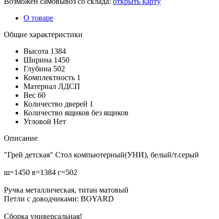
Возможен самовывоз со склада:
открыть карту
О товаре
Общие характеристики
Высота
1384
Ширина
1450
Глубина
502
Комплектность
1
Материал
ЛДСП
Вес
60
Количество дверей
1
Количество ящиков
без ящиков
Угловой
Нет
Описание
"Грей детская" Стол компьютерный(УНИ), белый/т.серый
ш=1450 в=1384 г=502
Ручка металлическая, титан матовый
Петли с доводчиками: BOYARD
Сборка универсальная!