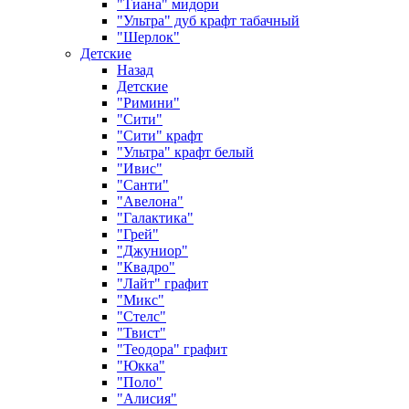
"Тиана" мидори
"Ультра" дуб крафт табачный
"Шерлок"
Детские
Назад
Детские
"Римини"
"Сити"
"Сити" крафт
"Ультра" крафт белый
"Ивис"
"Санти"
"Авелона"
"Галактика"
"Грей"
"Джуниор"
"Квадро"
"Лайт" графит
"Микс"
"Стелс"
"Твист"
"Теодора" графит
"Юкка"
"Поло"
"Алисия"