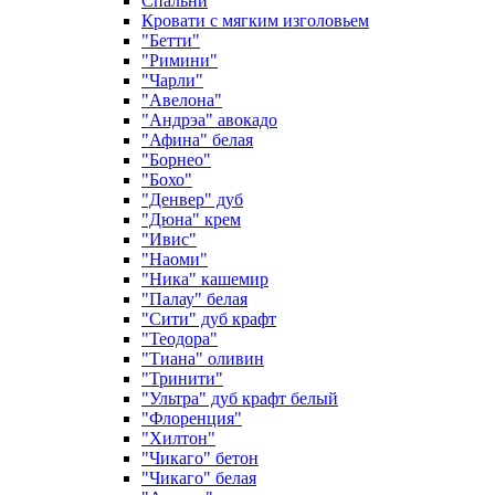
Спальни
Кровати с мягким изголовьем
"Бетти"
"Римини"
"Чарли"
"Авелона"
"Андрэа" авокадо
"Афина" белая
"Борнео"
"Бохо"
"Денвер" дуб
"Дюна" крем
"Ивис"
"Наоми"
"Ника" кашемир
"Палау" белая
"Сити" дуб крафт
"Теодора"
"Тиана" оливин
"Тринити"
"Ультра" дуб крафт белый
"Флоренция"
"Хилтон"
"Чикаго" бетон
"Чикаго" белая