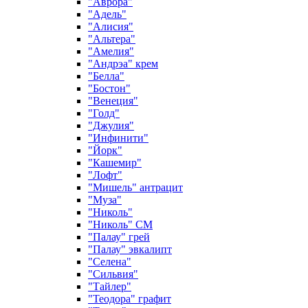
"Аврора"
"Адель"
"Алисия"
"Альтера"
"Амелия"
"Андрэа" крем
"Белла"
"Бостон"
"Венеция"
"Голд"
"Джулия"
"Инфинити"
"Йорк"
"Кашемир"
"Лофт"
"Мишель" антрацит
"Муза"
"Николь"
"Николь" СМ
"Палау" грей
"Палау" эвкалипт
"Селена"
"Сильвия"
"Тайлер"
"Теодора" графит