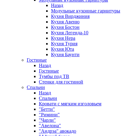
Назад
Модульные кухонные гарнитуры
Кухня Вирджиния
Кухня Авеню
Кухня Бостон
Кухня Легенда-10
Кухня Нера
Кухня Турия
Кухня Юта
Кухня Баунти
Гостиные
Назад
Гостиные
Тумбы под ТВ
Стенки для гостиной
Спальни
Назад
Спальни
Кровати с мягким изголовьем
"Бетти"
"Римини"
"Чарли"
"Авелона"
"Андрэа" авокадо