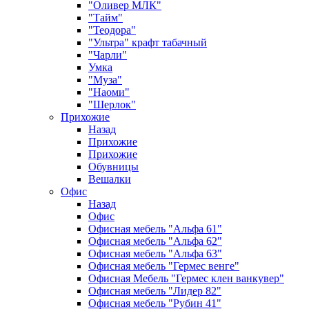
"Оливер МЛК"
"Тайм"
"Теодора"
"Ультра" крафт табачный
"Чарли"
Умка
"Муза"
"Наоми"
"Шерлок"
Прихожие
Назад
Прихожие
Прихожие
Обувницы
Вешалки
Офис
Назад
Офис
Офисная мебель "Альфа 61"
Офисная мебель "Альфа 62"
Офисная мебель "Альфа 63"
Офисная мебель "Гермес венге"
Офисная Мебель "Гермес клен ванкувер"
Офисная мебель "Лидер 82"
Офисная мебель "Рубин 41"