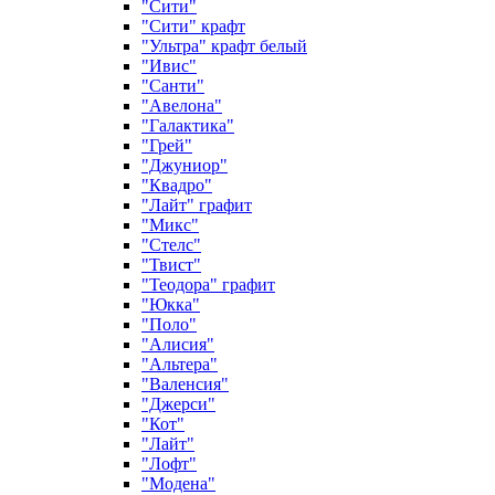
"Сити"
"Сити" крафт
"Ультра" крафт белый
"Ивис"
"Санти"
"Авелона"
"Галактика"
"Грей"
"Джуниор"
"Квадро"
"Лайт" графит
"Микс"
"Стелс"
"Твист"
"Теодора" графит
"Юкка"
"Поло"
"Алисия"
"Альтера"
"Валенсия"
"Джерси"
"Кот"
"Лайт"
"Лофт"
"Модена"