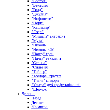
"Бостон"
"Венеция"
"Голд"
"Джулия"
"Инфинити"
"Йорк"
"Кашемир"
"Лофт"
"Мишель" антрацит
"Муза"
"Николь"
"Николь" СМ
"Палау" грей
"Палау" эвкалипт
"Селена"
"Сильвия"
"Тайлер"
"Теодора" графит
"Тиана" мидори
"Ультра" дуб крафт табачный
"Шерлок"
Детские
Назад
Детские
"Римини"