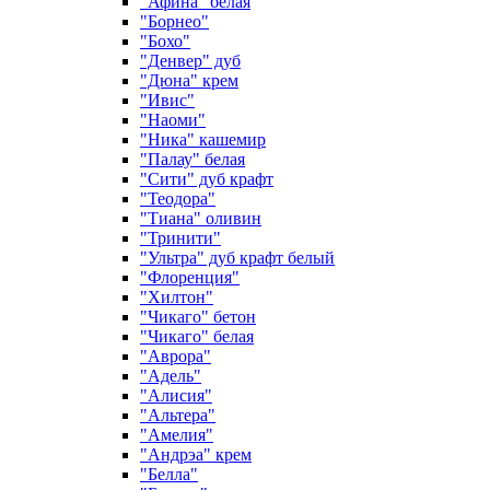
"Афина" белая
"Борнео"
"Бохо"
"Денвер" дуб
"Дюна" крем
"Ивис"
"Наоми"
"Ника" кашемир
"Палау" белая
"Сити" дуб крафт
"Теодора"
"Тиана" оливин
"Тринити"
"Ультра" дуб крафт белый
"Флоренция"
"Хилтон"
"Чикаго" бетон
"Чикаго" белая
"Аврора"
"Адель"
"Алисия"
"Альтера"
"Амелия"
"Андрэа" крем
"Белла"