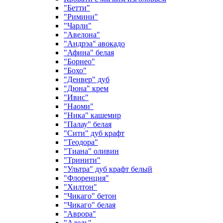
"Бетти"
"Римини"
"Чарли"
"Авелона"
"Андрэа" авокадо
"Афина" белая
"Борнео"
"Бохо"
"Денвер" дуб
"Дюна" крем
"Ивис"
"Наоми"
"Ника" кашемир
"Палау" белая
"Сити" дуб крафт
"Теодора"
"Тиана" оливин
"Тринити"
"Ультра" дуб крафт белый
"Флоренция"
"Хилтон"
"Чикаго" бетон
"Чикаго" белая
"Аврора"
"Адель"