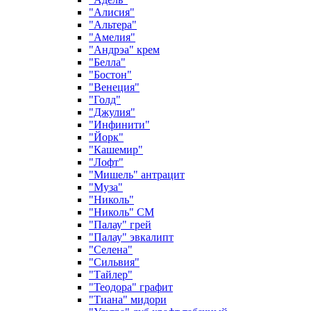
"Алисия"
"Альтера"
"Амелия"
"Андрэа" крем
"Белла"
"Бостон"
"Венеция"
"Голд"
"Джулия"
"Инфинити"
"Йорк"
"Кашемир"
"Лофт"
"Мишель" антрацит
"Муза"
"Николь"
"Николь" СМ
"Палау" грей
"Палау" эвкалипт
"Селена"
"Сильвия"
"Тайлер"
"Теодора" графит
"Тиана" мидори