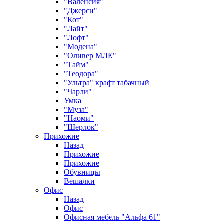
"Валенсия"
"Джерси"
"Кот"
"Лайт"
"Лофт"
"Модена"
"Оливер МЛК"
"Тайм"
"Теодора"
"Ультра" крафт табачный
"Чарли"
Умка
"Муза"
"Наоми"
"Шерлок"
Прихожие
Назад
Прихожие
Прихожие
Обувницы
Вешалки
Офис
Назад
Офис
Офисная мебель "Альфа 61"