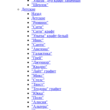
"Ультра" дуб крафт табачный
"Шерлок"
Детские
Назад
Детские
"Римини"
"Сити"
"Сити" крафт
"Ультра" крафт белый
"Ивис"
"Санти"
"Авелона"
"Галактика"
"Грей"
"Джуниор"
"Квадро"
"Лайт" графит
"Микс"
"Стелс"
"Твист"
"Теодора" графит
"Юкка"
"Поло"
"Алисия"
"Альтера"