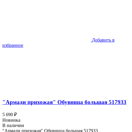
Добавить в
избранное
"Армади прихожая" Обувница большая 517933
5 690 ₽
Новинка
В наличии
"Армади прихожая" Обувница большая 517933