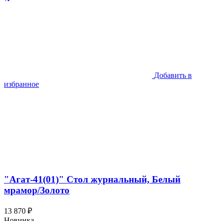
Добавить в
избранное
"Агат-41(01)" Стол журнальный, Белый
мрамор/Золото
13 870 ₽
Новинка