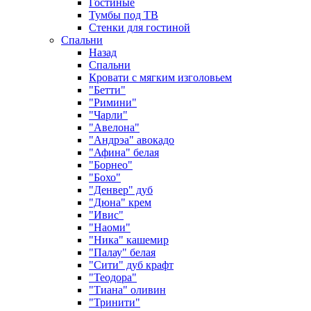
Гостиные
Тумбы под ТВ
Стенки для гостиной
Спальни
Назад
Спальни
Кровати с мягким изголовьем
"Бетти"
"Римини"
"Чарли"
"Авелона"
"Андрэа" авокадо
"Афина" белая
"Борнео"
"Бохо"
"Денвер" дуб
"Дюна" крем
"Ивис"
"Наоми"
"Ника" кашемир
"Палау" белая
"Сити" дуб крафт
"Теодора"
"Тиана" оливин
"Тринити"