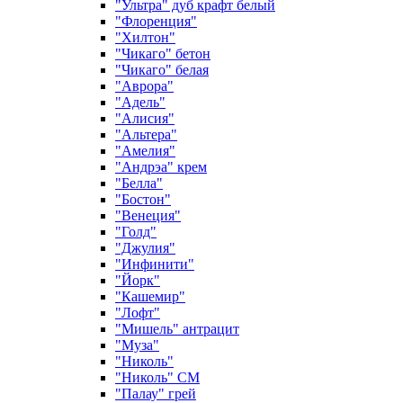
"Ультра" дуб крафт белый
"Флоренция"
"Хилтон"
"Чикаго" бетон
"Чикаго" белая
"Аврора"
"Адель"
"Алисия"
"Альтера"
"Амелия"
"Андрэа" крем
"Белла"
"Бостон"
"Венеция"
"Голд"
"Джулия"
"Инфинити"
"Йорк"
"Кашемир"
"Лофт"
"Мишель" антрацит
"Муза"
"Николь"
"Николь" СМ
"Палау" грей