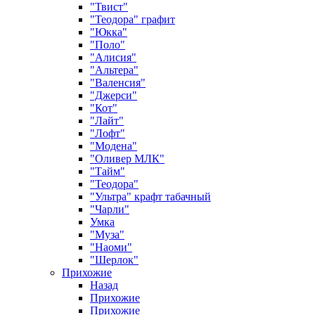
"Твист"
"Теодора" графит
"Юкка"
"Поло"
"Алисия"
"Альтера"
"Валенсия"
"Джерси"
"Кот"
"Лайт"
"Лофт"
"Модена"
"Оливер МЛК"
"Тайм"
"Теодора"
"Ультра" крафт табачный
"Чарли"
Умка
"Муза"
"Наоми"
"Шерлок"
Прихожие
Назад
Прихожие
Прихожие