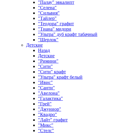
"Палау" эвкалипт
"Селена"
"Сильвия"
"Тайлер"
"Теодора" графит
"Тиана" мидори
"Ультра" дуб крафт табачный
"Шерлок"
Детские
Назад
Детские
"Римини"
"Сити"
"Сити" крафт
"Ультра" крафт белый
"Ивис"
"Санти"
"Авелона"
"Галактика"
"Грей"
"Джуниор"
"Квадро"
"Лайт" графит
"Микс"
"Стелс"