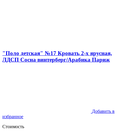
"Поло детская" №17 Кровать 2-х ярусная,
ЛДСП Сосна винтерберг/Арабика Париж
Добавить в
избранное
Стоимость