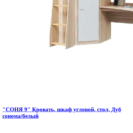
"СОНЯ 9" Кровать, шкаф угловой, стол, Дуб
сонома/белый