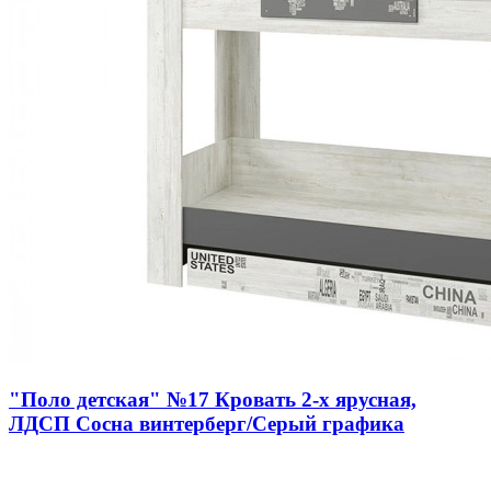
"Поло детская" №17 Кровать 2-х ярусная,
ЛДСП Сосна винтерберг/Серый графика