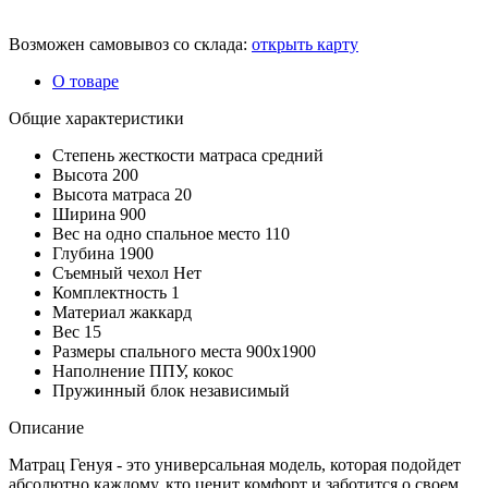
Возможен самовывоз со склада:
открыть карту
О товаре
Общие характеристики
Степень жесткости матраса
средний
Высота
200
Высота матраса
20
Ширина
900
Вес на одно спальное место
110
Глубина
1900
Съемный чехол
Нет
Комплектность
1
Материал
жаккард
Вес
15
Размеры спального места
900х1900
Наполнение
ППУ, кокос
Пружинный блок
независимый
Описание
Матрац Генуя - это универсальная модель, которая подойдет
абсолютно каждому, кто ценит комфорт и заботится о своем