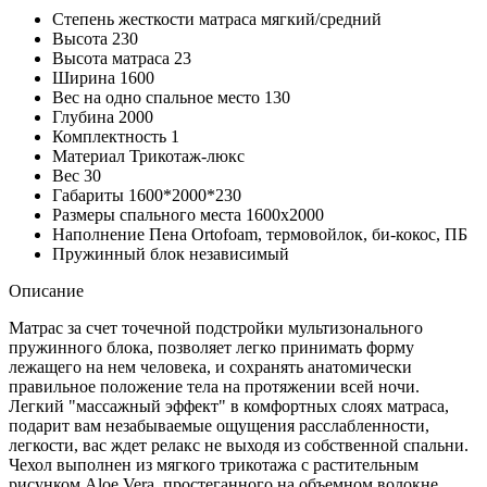
Степень жесткости матраса
мягкий/средний
Высота
230
Высота матраса
23
Ширина
1600
Вес на одно спальное место
130
Глубина
2000
Комплектность
1
Материал
Трикотаж-люкс
Вес
30
Габариты
1600*2000*230
Размеры спального места
1600х2000
Наполнение
Пена Ortofoam, термовойлок, би-кокос, ПБ
Пружинный блок
независимый
Описание
Матрас за счет точечной подстройки мультизонального
пружинного блока, позволяет легко принимать форму
лежащего на нем человека, и сохранять анатомически
правильное положение тела на протяжении всей ночи.
Легкий "массажный эффект" в комфортных слоях матраса,
подарит вам незабываемые ощущения расслабленности,
легкости, вас ждет релакс не выходя из собственной спальни.
Чехол выполнен из мягкого трикотажа с растительным
рисунком Aloe Vera, простеганного на объемном волокне