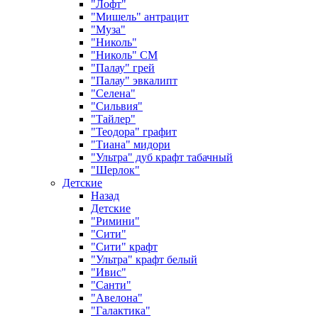
"Лофт"
"Мишель" антрацит
"Муза"
"Николь"
"Николь" СМ
"Палау" грей
"Палау" эвкалипт
"Селена"
"Сильвия"
"Тайлер"
"Теодора" графит
"Тиана" мидори
"Ультра" дуб крафт табачный
"Шерлок"
Детские
Назад
Детские
"Римини"
"Сити"
"Сити" крафт
"Ультра" крафт белый
"Ивис"
"Санти"
"Авелона"
"Галактика"