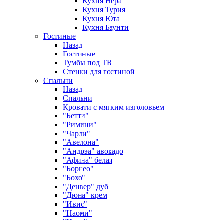
Кухня Нера
Кухня Турия
Кухня Юта
Кухня Баунти
Гостиные
Назад
Гостиные
Тумбы под ТВ
Стенки для гостиной
Спальни
Назад
Спальни
Кровати с мягким изголовьем
"Бетти"
"Римини"
"Чарли"
"Авелона"
"Андрэа" авокадо
"Афина" белая
"Борнео"
"Бохо"
"Денвер" дуб
"Дюна" крем
"Ивис"
"Наоми"