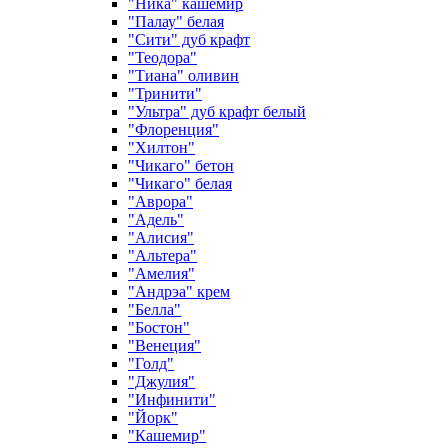
"Ника" кашемир
"Палау" белая
"Сити" дуб крафт
"Теодора"
"Тиана" оливин
"Тринити"
"Ультра" дуб крафт белый
"Флоренция"
"Хилтон"
"Чикаго" бетон
"Чикаго" белая
"Аврора"
"Адель"
"Алисия"
"Альтера"
"Амелия"
"Андрэа" крем
"Белла"
"Бостон"
"Венеция"
"Голд"
"Джулия"
"Инфинити"
"Йорк"
"Кашемир"