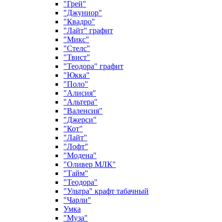
"Грей"
"Джуниор"
"Квадро"
"Лайт" графит
"Микс"
"Стелс"
"Твист"
"Теодора" графит
"Юкка"
"Поло"
"Алисия"
"Альтера"
"Валенсия"
"Джерси"
"Кот"
"Лайт"
"Лофт"
"Модена"
"Оливер МЛК"
"Тайм"
"Теодора"
"Ультра" крафт табачный
"Чарли"
Умка
"Муза"