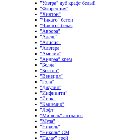
"Ультра" дуб крафт белый
"Флоренция"
"Хилтон"
"Чикаго" бетон
"Чикаго" белая
"Аврора"
"Адель"
"Алисия"
"Альтера"
"Амелия"
"Андрэа" крем
"Белла"
"Бостон"
"Венеция"
"Голд"
"Джулия"
"Инфинити"
"Йорк"
"Кашемир"
"Лофт"
"Мишель" антрацит
"Муза"
"Николь"
"Николь" СМ
"Палау" грей