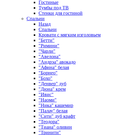
Гостиные
Тумбы под ТВ
Стенки для гостиной
Спальни
Назад
Спальни
Кровати с мягким изголовьем
"Бетти"
"Римини"
"Чарли"
"Авелона"
"Андрэа" авокадо
"Афина" белая
"Борнео"
"Бохо"
"Денвер" дуб
"Дюна" крем
"Ивис"
"Наоми"
"Ника" кашемир
"Палау" белая
"Сити" дуб крафт
"Теодора"
"Тиана" оливин
"Тринити"