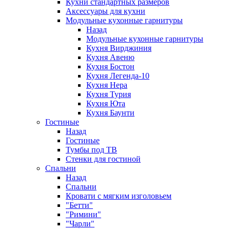
Кухни стандартных размеров
Аксессуары для кухни
Модульные кухонные гарнитуры
Назад
Модульные кухонные гарнитуры
Кухня Вирджиния
Кухня Авеню
Кухня Бостон
Кухня Легенда-10
Кухня Нера
Кухня Турия
Кухня Юта
Кухня Баунти
Гостиные
Назад
Гостиные
Тумбы под ТВ
Стенки для гостиной
Спальни
Назад
Спальни
Кровати с мягким изголовьем
"Бетти"
"Римини"
"Чарли"