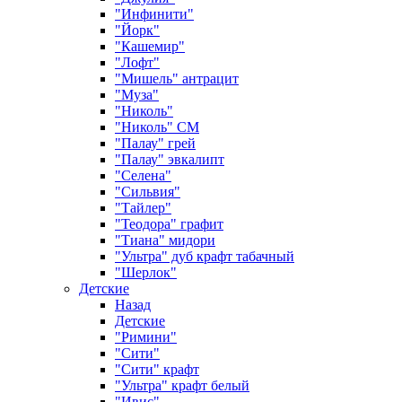
"Инфинити"
"Йорк"
"Кашемир"
"Лофт"
"Мишель" антрацит
"Муза"
"Николь"
"Николь" СМ
"Палау" грей
"Палау" эвкалипт
"Селена"
"Сильвия"
"Тайлер"
"Теодора" графит
"Тиана" мидори
"Ультра" дуб крафт табачный
"Шерлок"
Детские
Назад
Детские
"Римини"
"Сити"
"Сити" крафт
"Ультра" крафт белый
"Ивис"