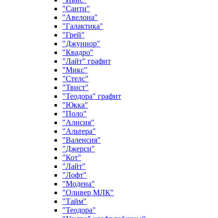
"Санти"
"Авелона"
"Галактика"
"Грей"
"Джуниор"
"Квадро"
"Лайт" графит
"Микс"
"Стелс"
"Твист"
"Теодора" графит
"Юкка"
"Поло"
"Алисия"
"Альтера"
"Валенсия"
"Джерси"
"Кот"
"Лайт"
"Лофт"
"Модена"
"Оливер МЛК"
"Тайм"
"Теодора"