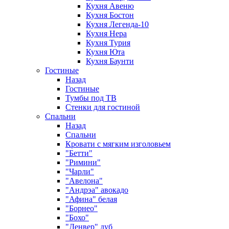
Кухня Авеню
Кухня Бостон
Кухня Легенда-10
Кухня Нера
Кухня Турия
Кухня Юта
Кухня Баунти
Гостиные
Назад
Гостиные
Тумбы под ТВ
Стенки для гостиной
Спальни
Назад
Спальни
Кровати с мягким изголовьем
"Бетти"
"Римини"
"Чарли"
"Авелона"
"Андрэа" авокадо
"Афина" белая
"Борнео"
"Бохо"
"Денвер" дуб