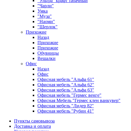
"Ультра" крафт табачный
"Чарли"
Умка
"Муза"
"Наоми"
"Шерлок"
Прихожие
Назад
Прихожие
Прихожие
Обувницы
Вешалки
Офис
Назад
Офис
Офисная мебель "Альфа 61"
Офисная мебель "Альфа 62"
Офисная мебель "Альфа 63"
Офисная мебель "Гермес венге"
Офисная Мебель "Гермес клен ванкувер"
Офисная мебель "Лидер 82"
Офисная мебель "Рубин 41"
Пункты самовывоза
Доставка и оплата