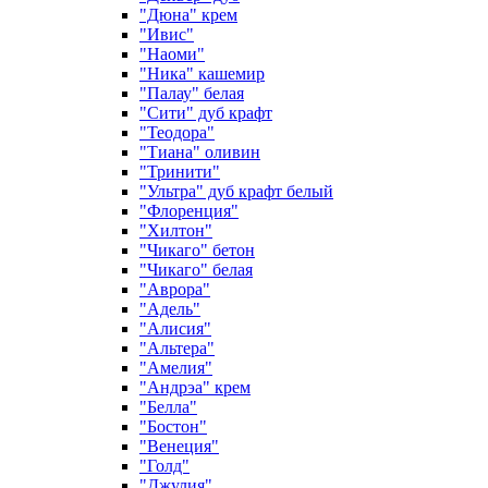
"Дюна" крем
"Ивис"
"Наоми"
"Ника" кашемир
"Палау" белая
"Сити" дуб крафт
"Теодора"
"Тиана" оливин
"Тринити"
"Ультра" дуб крафт белый
"Флоренция"
"Хилтон"
"Чикаго" бетон
"Чикаго" белая
"Аврора"
"Адель"
"Алисия"
"Альтера"
"Амелия"
"Андрэа" крем
"Белла"
"Бостон"
"Венеция"
"Голд"
"Джулия"