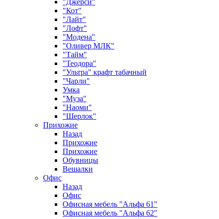
"Джерси"
"Кот"
"Лайт"
"Лофт"
"Модена"
"Оливер МЛК"
"Тайм"
"Теодора"
"Ультра" крафт табачный
"Чарли"
Умка
"Муза"
"Наоми"
"Шерлок"
Прихожие
Назад
Прихожие
Прихожие
Обувницы
Вешалки
Офис
Назад
Офис
Офисная мебель "Альфа 61"
Офисная мебель "Альфа 62"