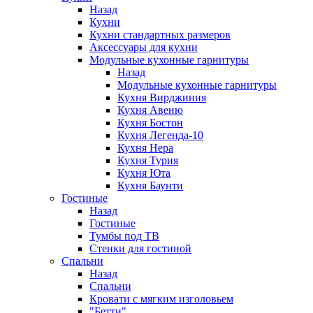
Назад
Кухни
Кухни стандартных размеров
Аксессуары для кухни
Модульные кухонные гарнитуры
Назад
Модульные кухонные гарнитуры
Кухня Вирджиния
Кухня Авеню
Кухня Бостон
Кухня Легенда-10
Кухня Нера
Кухня Турия
Кухня Юта
Кухня Баунти
Гостиные
Назад
Гостиные
Тумбы под ТВ
Стенки для гостиной
Спальни
Назад
Спальни
Кровати с мягким изголовьем
"Бетти"