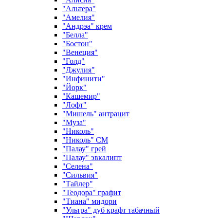
"Альтера"
"Амелия"
"Андрэа" крем
"Белла"
"Бостон"
"Венеция"
"Голд"
"Джулия"
"Инфинити"
"Йорк"
"Кашемир"
"Лофт"
"Мишель" антрацит
"Муза"
"Николь"
"Николь" СМ
"Палау" грей
"Палау" эвкалипт
"Селена"
"Сильвия"
"Тайлер"
"Теодора" графит
"Тиана" мидори
"Ультра" дуб крафт табачный