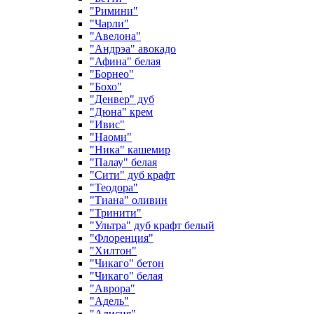
"Римини"
"Чарли"
"Авелона"
"Андрэа" авокадо
"Афина" белая
"Борнео"
"Бохо"
"Денвер" дуб
"Дюна" крем
"Ивис"
"Наоми"
"Ника" кашемир
"Палау" белая
"Сити" дуб крафт
"Теодора"
"Тиана" оливин
"Тринити"
"Ультра" дуб крафт белый
"Флоренция"
"Хилтон"
"Чикаго" бетон
"Чикаго" белая
"Аврора"
"Адель"
"Алисия"