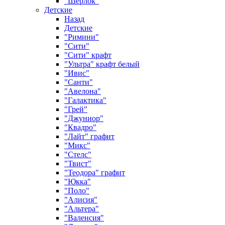
"Шерлок"
Детские
Назад
Детские
"Римини"
"Сити"
"Сити" крафт
"Ультра" крафт белый
"Ивис"
"Санти"
"Авелона"
"Галактика"
"Грей"
"Джуниор"
"Квадро"
"Лайт" графит
"Микс"
"Стелс"
"Твист"
"Теодора" графит
"Юкка"
"Поло"
"Алисия"
"Альтера"
"Валенсия"